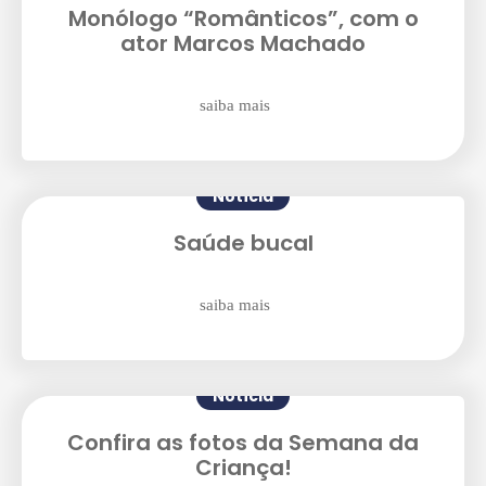
Monólogo “Românticos”, com o
Enviei um E-mail
ator Marcos Machado
saiba mais
Notícia
Saúde bucal
Agende uma visita
saiba mais
Notícia
Confira as fotos da Semana da
Criança!