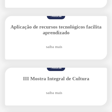
Notícia
Enviei um E-mail
Aplicação de recursos tecnológicos facilita
aprendizado
saiba mais
Notícia
Agende uma visita
III Mostra Integral de Cultura
saiba mais