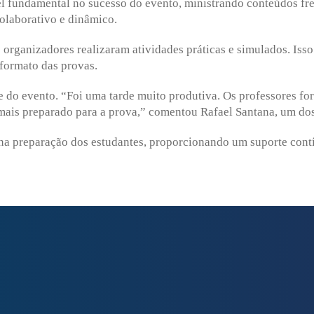
l fundamental no sucesso do evento, ministrando conteúdos fre
olaborativo e dinâmico.
 organizadores realizaram atividades práticas e simulados. Iss
formato das provas.
e do evento. “Foi uma tarde muito produtiva. Os professores fo
 mais preparado para a prova,” comentou Rafael Santana, um dos
a preparação dos estudantes, proporcionando um suporte contí
Enviei um E-mail