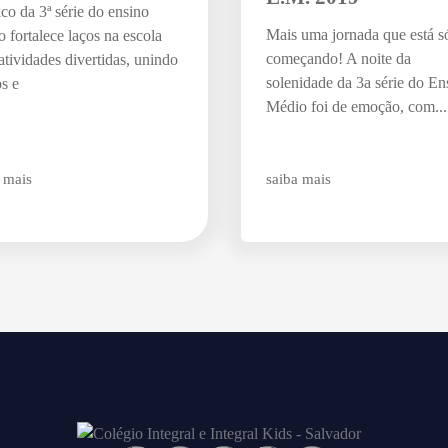
o da 3ª série do ensino
Mais uma jornada que está s
 fortalece laços na escola
começando! A noite da
tividades divertidas, unindo
solenidade da 3a série do En
s e
Médio foi de emoção, com...
 mais
saiba mais