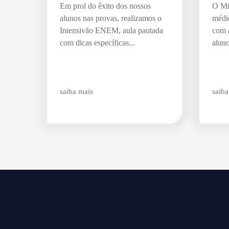
Em prol do êxito dos nossos
O Mic
alunos nas provas, realizamos o
médio
Intensivão ENEM, aula pautada
com a
com dicas específicas...
aluno
saiba mais
saiba