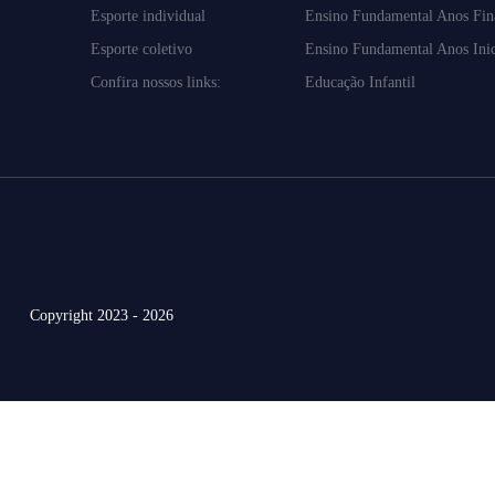
Esporte individual
Ensino Fundamental Anos Fin
Esporte coletivo
Ensino Fundamental Anos Inic
Confira nossos links:
Educação Infantil
Copyright 2023 - 2026
Do
Infantil
ao