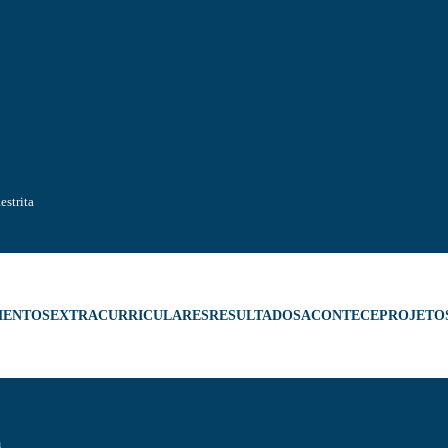
estrita
MENTOS
EXTRACURRICULARES
RESULTADOS
ACONTECE
PROJETO
a