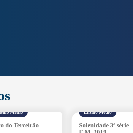
Agende uma visita
os
sino Médio
Ensino Médio
Enviar E-mail
o do Terceirão
Solenidade 3ª série
E.M. 2019