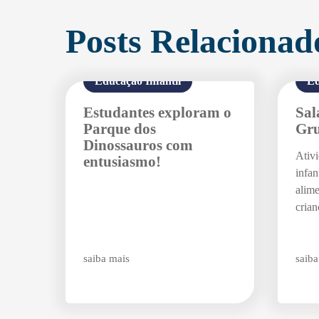
Posts Relacionad
Educação Infantil
Ed
Estudantes exploram o
Sal
Parque dos
Gru
Dinossauros com
Ativ
entusiasmo!
infan
alim
crian
saiba mais
saiba