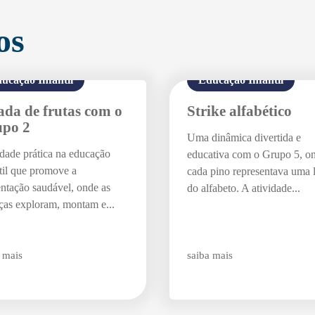
os
Agende uma visita
ucação Infantil
Educação Infantil
ada de frutas com o
Strike alfabético
po 2
Uma dinâmica divertida e
idade prática na educação
educativa com o Grupo 5, o
til que promove a
cada pino representava uma l
Enviar E-mail
entação saudável, onde as
do alfabeto. A atividade...
ças exploram, montam e...
 mais
saiba mais