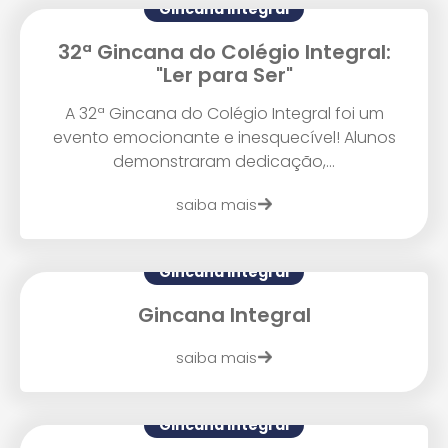
Gincana Integral
32ª Gincana do Colégio Integral:
"Ler para Ser"
Agende uma visita
A 32ª Gincana do Colégio Integral foi um
evento emocionante e inesquecível! Alunos
demonstraram dedicação,...
saiba mais
Gincana Integral
Gincana Integral
Enviar E-mail
saiba mais
Gincana Integral