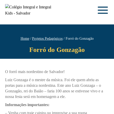
Home
Projetos Pedagógicos
Forró do Gonzagão
Forró do Gonzagão
O forró mais nordestino de Salvador!
Luiz Gonzaga é o mestre da música. Foi ele quem abriu as
portas para a música nordestina. Este ano Luiz Gonzaga – o
Gonzagão, rei do Baião – faria 100 anos se estivesse vivo e a
nossa festa será em homenagem a ele.
Informações importantes:
– Venha com traje caipira ou improvise a sua roupa