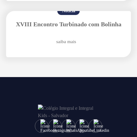
Notícia
Enviar E-mail
XVIII Encontro Turbinado com Bolinha
saiba mais