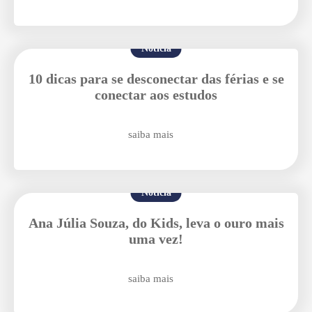
Notícia
Enviei um E-mail
10 dicas para se desconectar das férias e se
conectar aos estudos
saiba mais
Notícia
Agende uma visita
Ana Júlia Souza, do Kids, leva o ouro mais
uma vez!
saiba mais