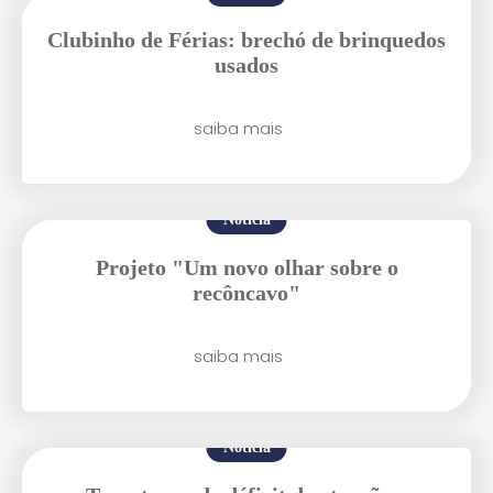
Clubinho de Férias: brechó de brinquedos
Enviei um E-mail
usados
saiba mais
Notícia
Projeto "Um novo olhar sobre o
Agende uma visita
recôncavo"
saiba mais
Notícia