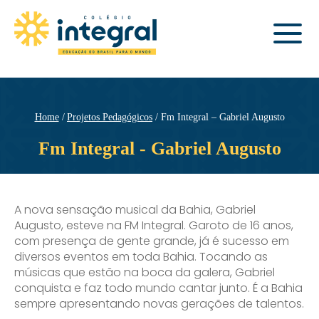
Home
Projetos Pedagógicos
Fm Integral – Gabriel Augusto
Fm Integral - Gabriel Augusto
A nova sensação musical da Bahia, Gabriel
Augusto, esteve na FM Integral. Garoto de 16 anos,
com presença de gente grande, já é sucesso em
diversos eventos em toda Bahia. Tocando as
músicas que estão na boca da galera, Gabriel
conquista e faz todo mundo cantar junto. É a Bahia
sempre apresentando novas gerações de talentos.