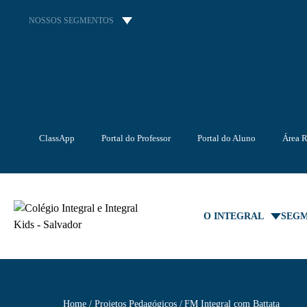
NOSSOS SEGMENTOS
ClassApp
Portal do Professor
Portal do Aluno
Área R
O INTEGRAL
SEG
Home
Projetos Pedagógicos
FM Integral com Battata