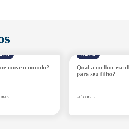
Enviei um E-mail
os
tícia
Notícia
ue move o mundo?
Qual a melhor esco
Agende uma visita
para seu filho?
 mais
saiba mais
Enviar E-mail