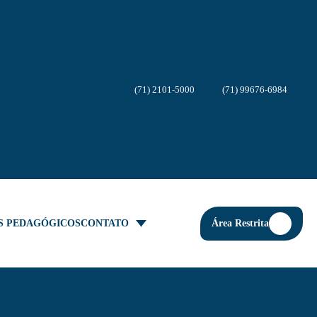
(71) 2101-5000
(71) 99676-6984
Área Restrita
S PEDAGÓGICOS
CONTATO