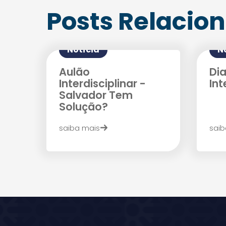
Posts Relacio
Notícia
N
Aulão
Di
Interdisciplinar -
Int
Salvador Tem
Solução?
saiba mais
saib