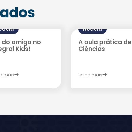
nados
otícia
Notícia
a do amigo no
A aula prática de
egral Kids!
Ciências
Agende uma visita
a mais
saiba mais
Enviar E-mail