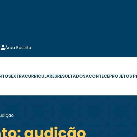
Área Restrita
NTOS
EXTRACURRICULARES
RESULTADOS
ACONTECE
PROJETOS 
audição
nto: audição