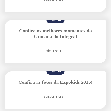
Notícia
Confira os melhores momentos da
Gincana do Integral
Agende uma visita
saiba mais
Notícia
Confira as fotos da Expokids 2015!
Enviar E-mail
saiba mais