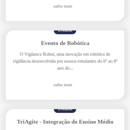
saiba mais
Enviei um E-mail
Eventos
Evento de Robótica
O Vigilance Robot, uma inovação em robótica de
vigilância desenvolvida por nossos estudantes do 6º ao 8º
ano do...
Agende uma visita
saiba mais
Eventos
TriAgite - Integração do Ensino Médio