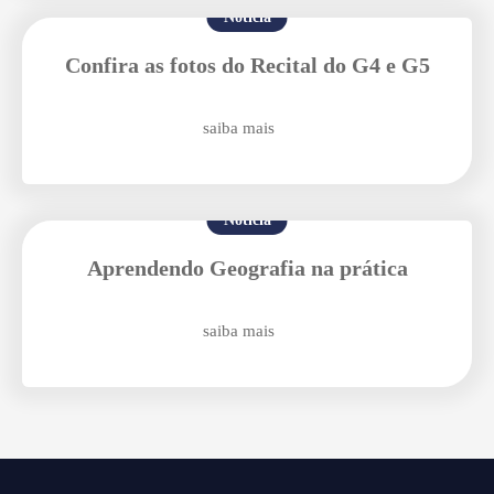
Notícia
Confira as fotos do Recital do G4 e G5
saiba mais
Enviar E-mail
Notícia
Aprendendo Geografia na prática
saiba mais