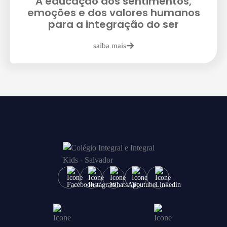
A educação dos sentimentos,
Enviar E-mail
emoções e dos valores humanos
para a integração do ser
saiba mais