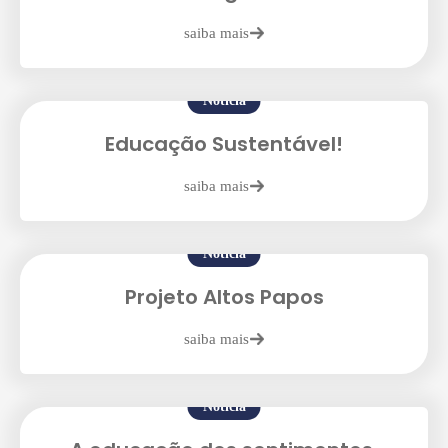
saiba mais
Enviei um E-mail
Notícia
Educação Sustentável!
saiba mais
Agende uma visita
Notícia
Projeto Altos Papos
saiba mais
Notícia