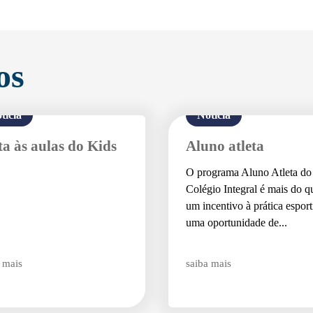
Enviei um E-mail
os
tícia
Notícia
ta às aulas do Kids
Aluno atleta
O programa Aluno Atleta do
Agende uma visita
Colégio Integral é mais do q
um incentivo à prática esport
uma oportunidade de...
 mais
saiba mais