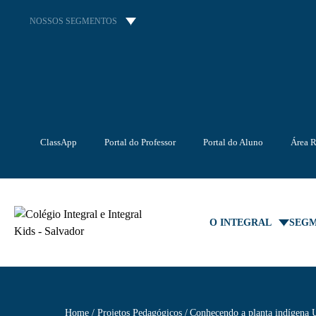
NOSSOS SEGMENTOS
ClassApp
Portal do Professor
Portal do Aluno
Área R
O INTEGRAL
SEG
Home
Projetos Pedagógicos
Conhecendo a planta indígena