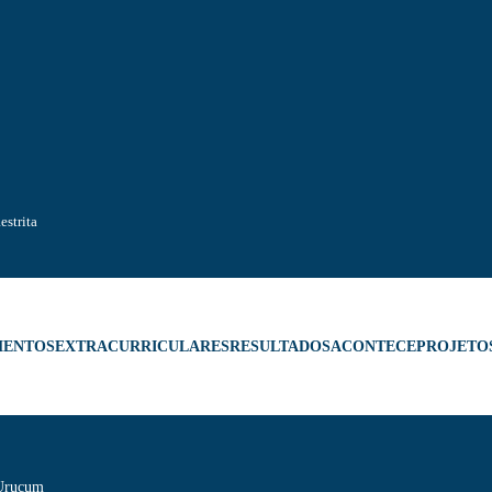
estrita
MENTOS
EXTRACURRICULARES
RESULTADOS
ACONTECE
PROJETO
 Urucum