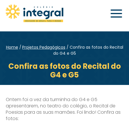
Home
Projetos Pedagógicos
Confira as fotos do Recital
do G4 e G5
Confira as fotos do Recital do
G4 e G5
Ontem foi a vez da turminha do G4 e G5
apresentarem, no teatro do colégio, o Recital de
Poesias para as suas mamães. Foi lindo! Confira as
fotos: