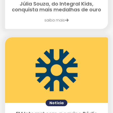
Júlia Souza, do Integral Kids,
Enviar E-mail
conquista mais medalhas de ouro
saiba mais
Notícia