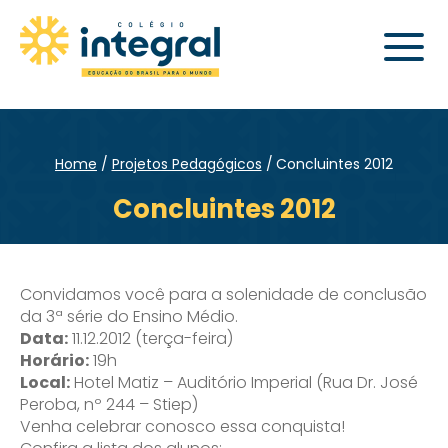
Home
Projetos Pedagógicos
Concluintes 2012
Concluintes 2012
Convidamos você para a solenidade de conclusão
da 3ª série do Ensino Médio.
Data:
11.12.2012 (terça-feira)
Horário:
19h
Local:
Hotel Matiz – Auditório Imperial (Rua Dr. José
Peroba, nº 244 – Stiep)
Venha celebrar conosco essa conquista!