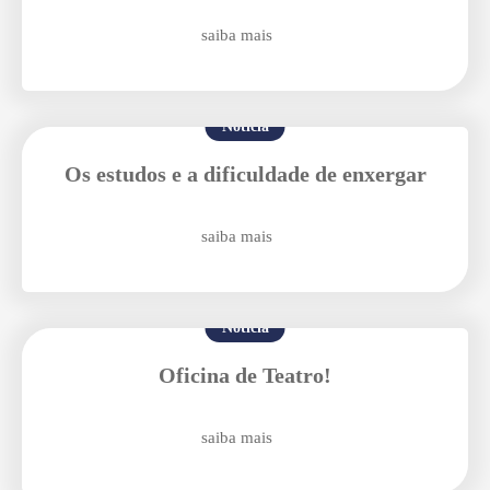
saiba mais
Notícia
Os estudos e a dificuldade de enxergar
Agende uma visita
saiba mais
Notícia
Oficina de Teatro!
Enviar E-mail
saiba mais