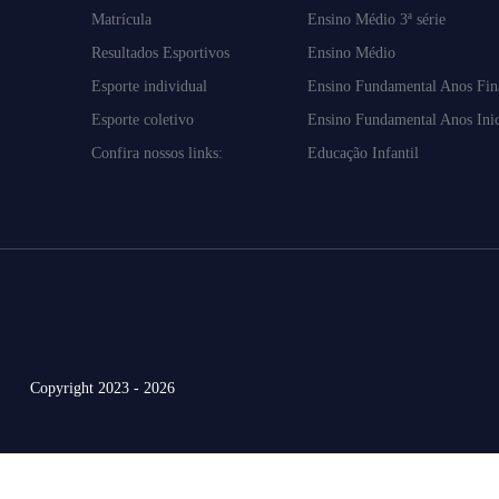
Matrícula
Ensino Médio 3ª série
Resultados Esportivos
Ensino Médio
Esporte individual
Ensino Fundamental Anos Fin
Esporte coletivo
Ensino Fundamental Anos Inic
Confira nossos links:
Educação Infantil
Copyright 2023 - 2026