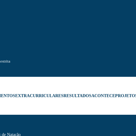
estrita
MENTOS
EXTRACURRICULARES
RESULTADOS
ACONTECE
PROJETO
z de Natação