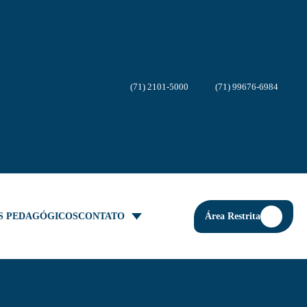
(71) 2101-5000
(71) 99676-6984
Área Restrita
S PEDAGÓGICOS
CONTATO