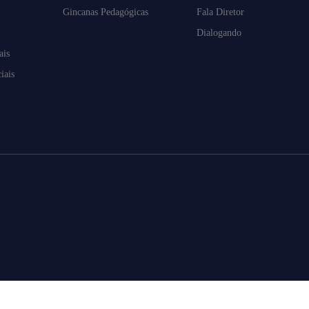
Gincanas Pedagógicas
Fala Diretor
Dialogando
ais
iais