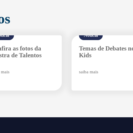
os
tícia
Notícia
fira as fotos da
Temas de Debates n
tra de Talentos
Kids
Agende uma visita
 mais
saiba mais
Enviar E-mail