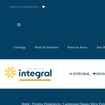
NOSSOS SEGMENTOS
ClassApp
Portal do Professor
Portal do Aluno
Área R
O INTEGRAL
SEG
Home
Projetos Pedagógicos
Campeonato Baiano Mirin Peti