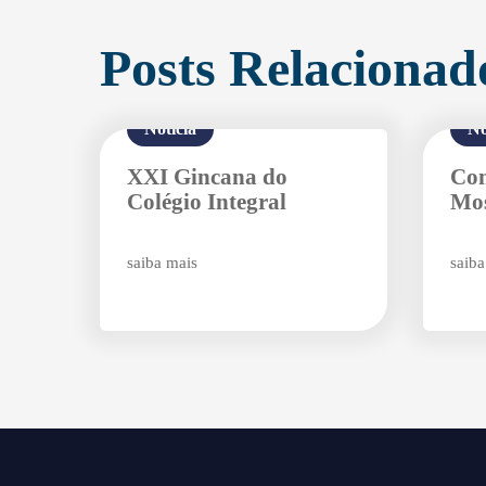
Posts Relacionad
Notícia
No
XXI Gincana do
Con
Colégio Integral
Mos
saiba mais
saiba