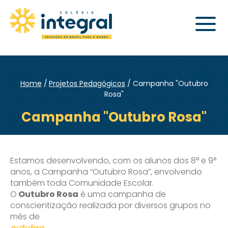
Home
Projetos Pedagógicos
Campanha "Outubro
Rosa"
Campanha "Outubro Rosa"
Estamos desenvolvendo, com os alunos dos 8° e 9°
anos, a Campanha “Outubro Rosa”, envolvendo
também toda Comunidade Escolar.
O
Outubro Rosa
é uma campanha de
conscientização realizada por diversos grupos no
mês de
outubro