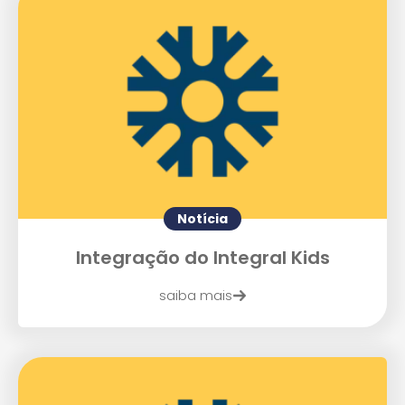
Agende uma visita
Notícia
Integração do Integral Kids
saiba mais
Enviar E-mail