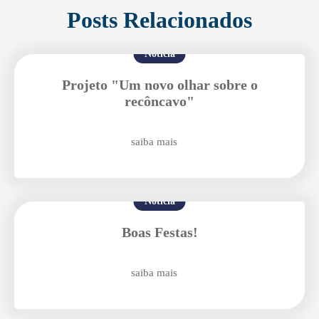
Posts Relacionados
Notícia
Projeto "Um novo olhar sobre o
recôncavo"
Enviei um E-mail
saiba mais
Notícia
Boas Festas!
Agende uma visita
saiba mais