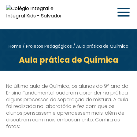
Home
Projetos Pedagógicos
Aula prática de Química
Aula prática de Química
Na última aula de Química, os alunos do 9º ano do
Ensino Fundamental puderam aprender na prática
alguns processos de separação de mistura. A aula
foi realizada no laboratório e fez com que os
alunos pensassem e aprendessem mais, além de
discutirem com mais embasamento. Confira as
fotos: