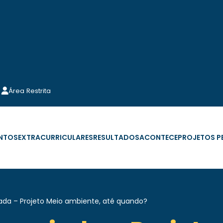
Área Restrita
NTOS
EXTRACURRICULARES
RESULTADOS
ACONTECE
PROJETOS 
iada – Projeto Meio ambiente, até quando?