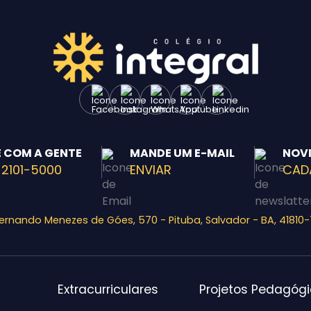
E COM A GENTE
MANDE UM E-MAIL
NOV
 2101-5000
ENVIAR
CAD
Fernando Menezes de Góes, 570 - Pituba, Salvador - BA, 41810
Extracurriculares
Projetos Pedagóg