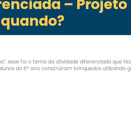
renciada – Projeto
é quando?
”, esse foi o tema da atividade diferenciada que fez 
alunos do 6º ano construíram brinquedos utilizando g
Enviei um E-mail