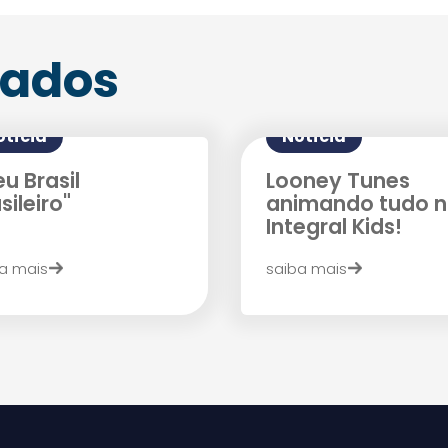
nados
otícia
Notícia
u Brasil
Looney Tunes
sileiro"
animando tudo 
Agende uma visita
Integral Kids!
a mais
saiba mais
Enviar E-mail