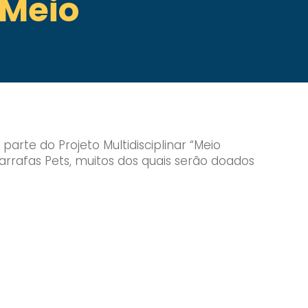
 Meio
parte do Projeto Multidisciplinar “Meio
arrafas Pets, muitos dos quais serão doados