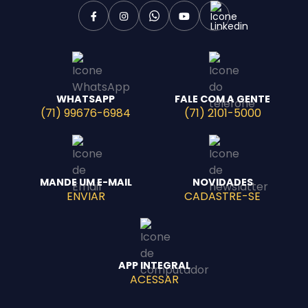
WHATSAPP
FALE COM A GENTE
(71) 99676-6984
(71) 2101-5000
Agende uma visita
MANDE UM E-MAIL
NOVIDADES
ENVIAR
CADASTRE-SE
APP INTEGRAL
ACESSAR
Enviar E-mail