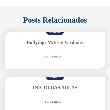
Posts Relacionados
Notícia
Agende uma visita
Bullying: Mitos e Verdades
saiba mais
Notícia
INÍCIO DAS AULAS
Enviar E-mail
saiba mais