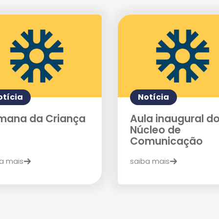
Enviei um E-mail
otícia
Notícia
mana da Criança
Aula inaugural d
Agende uma visita
Núcleo de
Comunicação
a mais
saiba mais