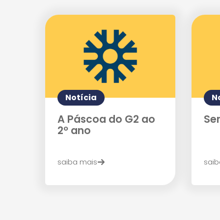
Notícia
N
A Páscoa do G2 ao
Se
2º ano
saiba mais
saib