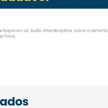
participaram do Aulão Interdisciplinar sobre a alimen
s fotos:
nados