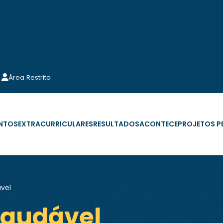
Área Restrita
NTOS
EXTRACURRICULARES
RESULTADOS
ACONTECE
PROJETOS 
vel
saudável