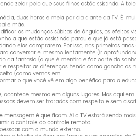
ndo zelar pelo que seus filhos estão ssistindo. A tel
média, duas horas e meia por dia diante da TV. É mu
pai e mãe.
ficar as mudanças súbitas de ângulos, os efeitos v
 a que estão assistindo parou e que já está pass
ndo elas comprarem. Por isso, nos primeiros anos d
para conversar e, mesmo lentamente (ir aprofundan
o da fantasia (o que é mentira e faz parte do sonho
r e respeitar as diferenças, tendo como gancho os 
nceito (como vemos em
ormar o que você vê em algo benéfico para a educa
ade, acontece mesmo em alguns lugares. Mas aqui em
ssoas devem ser tratadas com respeito e sem discr
 e mensagem é que ficam. Aí a TV estará sendo mai
mir o controle do controle remoto.
s pessoas com o mundo externo.