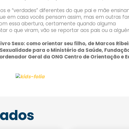
Agende uma visita
tos e “verdades” diferentes do que pai e mãe ensin
ue em casa vocês pensam assim, mas em outras fam
 com essa abertura, certamente quando alguma
ar o que viram, vão se reportar aos pais ou a algu
ivro Sexo: como orientar seu filho, de Marcos Ribei
m Sexualidade para o Ministério da Saúde, Fundaçã
Coordenador Geral da ONG Centro de Orientação e 
Enviar E-mail
nados