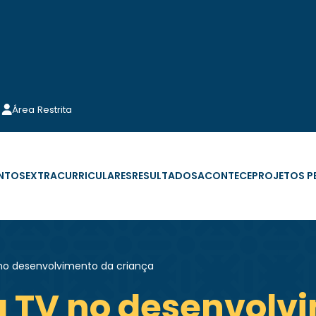
Área Restrita
NTOS
EXTRACURRICULARES
RESULTADOS
ACONTECE
PROJETOS 
 no desenvolvimento da criança
da TV no desenvolv