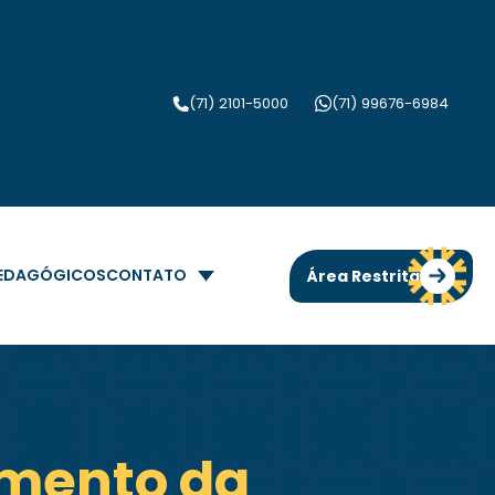
(71) 2101-5000
(71) 99676-6984
PEDAGÓGICOS
CONTATO
Área Restrita
imento da