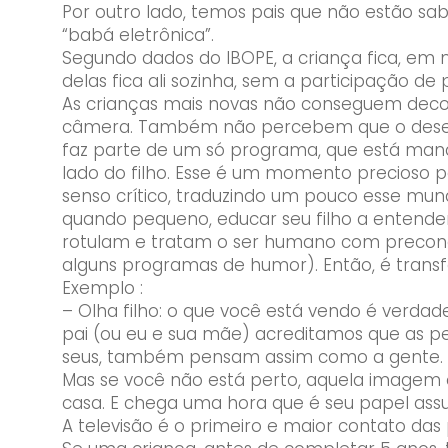
Por outro lado, temos pais que não estão sabe
“babá eletrônica”.
Segundo dados do IBOPE, a criança fica, em 
delas fica ali sozinha, sem a participação de 
As crianças mais novas não conseguem decodi
câmera. Também não percebem que o desenho
faz parte de um só programa, que está manda
lado do filho. Esse é um momento precioso 
senso crítico, traduzindo um pouco esse mund
quando pequeno, educar seu filho a entende
rotulam e tratam o ser humano com preco
alguns programas de humor). Então, é transf
Exemplo :
– Olha filho: o que você está vendo é verd
pai (ou eu e sua mãe) acreditamos que as pe
seus, também pensam assim como a gente.
Mas se você não está perto, aquela imagem
casa. E chega uma hora que é seu papel assu
A televisão é o primeiro e maior contato da