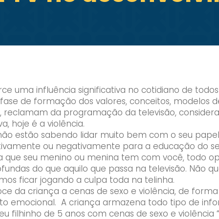
ce uma influência significativa no cotidiano de todos
 fase de formação dos valores, conceitos, modelos
 reclamam da programação da televisão, considerand
, hoje é a violência.
não estão sabendo lidar muito bem com o seu papel
ositivamente ou negativamente para a educação do s
ncia que seu menino ou menina tem com você, todo op
rofundas do que aquilo que passa na televisão. Não 
s ficar jogando a culpa toda na telinha.
ce da criança a cenas de sexo e violência, de for
ento emocional. A criança armazena todo tipo de inf
eu filhinho de 5 anos com cenas de sexo e violênci