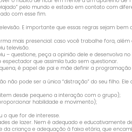
tiver o hábito de ficar em frente a um aparelho de 
 “viajado” pelo mundo e estado em contato com dife
zado com esse fim.
r televisão. E importante que essas regras sejam bem 
rma mais presencial: caso você trabalhe fora, além 
u televisão.
 viu – questione, peça a opinião dele e desenvolva n
o espectador que assimila tudo sem questionar.
pequena, é papel de pai e mãe definir a programação
Enviei um E-mail
são não pode ser a única “distração” do seu filho. Ele
mitem desde pequeno a interação com o grupo);
proporcionar habilidade e movimento);
u o que for de interesse.
idades de lazer. Nem é adequado e educativamente de
se da criança e adequação à faixa etária, que encam