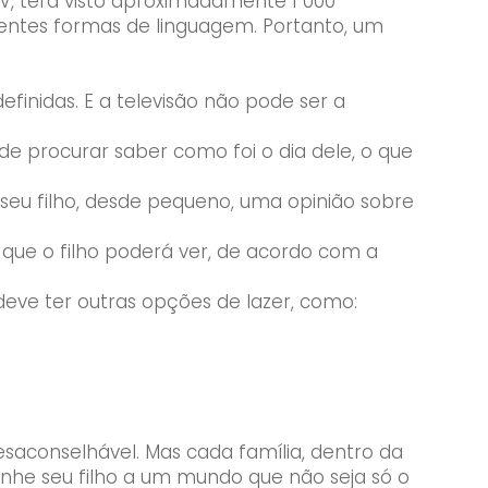
TV, terá visto aproximadamente 1 000
rentes formas de linguagem. Portanto, um
definidas. E a televisão não pode ser a
de procurar saber como foi o dia dele, o que
o seu filho, desde pequeno, uma opinião sobre
 que o filho poderá ver, de acordo com a
 deve ter outras opções de lazer, como:
saconselhável. Mas cada família, dentro da
inhe seu filho a um mundo que não seja só o