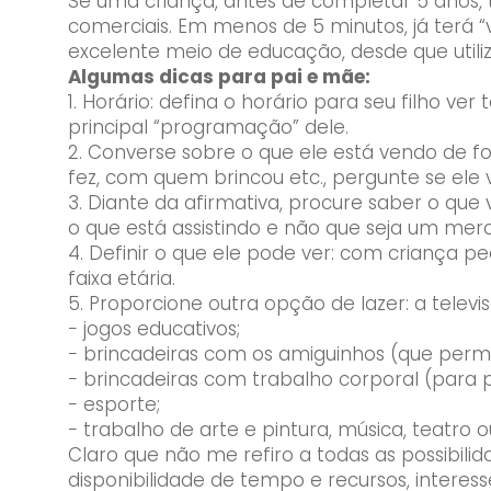
Se uma criança, antes de completar 5 anos, 
comerciais. Em menos de 5 minutos, já terá
excelente meio de educação, desde que utili
Algumas dicas para pai e mãe:
1. Horário: defina o horário para seu filho ve
principal “programação” dele.
2. Converse sobre o que ele está vendo de fo
fez, com quem brincou etc., pergunte se ele vi
3. Diante da afirmativa, procure saber o que
o que está assistindo e não que seja um mer
4. Definir o que ele pode ver: com criança 
faixa etária.
5. Proporcione outra opção de lazer: a televi
− jogos educativos;
− brincadeiras com os amiguinhos (que per
− brincadeiras com trabalho corporal (para 
− esporte;
− trabalho de arte e pintura, música, teatro o
Claro que não me refiro a todas as possibil
disponibilidade de tempo e recursos, interes