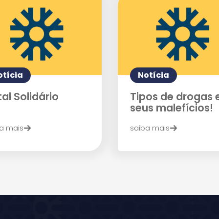
otícia
Notícia
al Solidário
Tipos de drogas 
Agende uma visita
seus malefícios!
a mais
saiba mais
Enviar E-mail