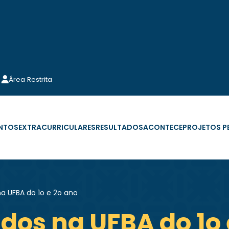
Área Restrita
NTOS
EXTRACURRICULARES
RESULTADOS
ACONTECE
PROJETOS 
a UFBA do 1o e 2o ano
dos na UFBA do 1o 