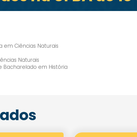
ra em Ciências Naturais
iências Naturais
 e Bacharelado em História
nados
Enviei um E-mail