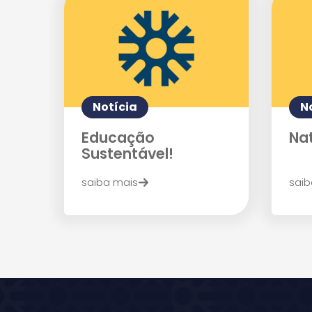
Notícia
N
Educação
Nat
Sustentável!
saiba mais
saib