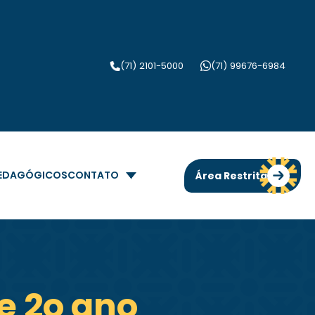
(71) 2101-5000
(71) 99676-6984
PEDAGÓGICOS
CONTATO
Área Restrita
e 2o ano