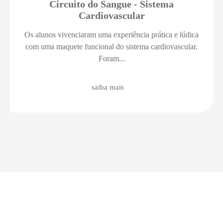
Circuito do Sangue - Sistema
Cardiovascular
Os alunos vivenciaram uma experiência prática e lúdica
com uma maquete funcional do sistema cardiovascular.
Foram...
saiba mais
Acontece
Mantenha-se atualizado das informações que rolam no Colégio