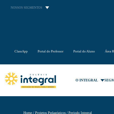
NOSSOS SEGMENTOS
ClassApp
Portal do Professor
Portal do Aluno
Área R
O INTEGRAL
SEG
Home
Projetos Pedagógicos
Período Integral