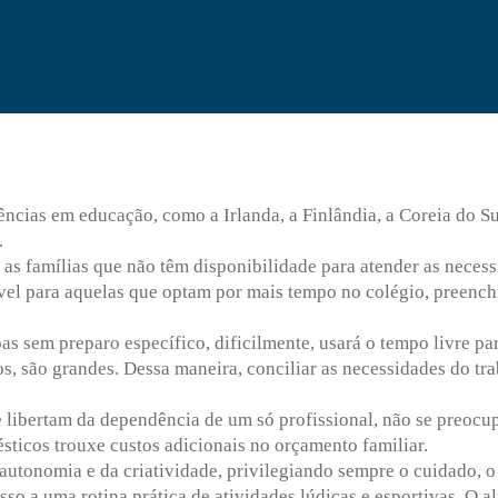
ncias em educação, como a Irlanda, a Finlândia, a Coreia do Su
.
 as famílias que não têm disponibilidade para atender as neces
ível para aquelas que optam por mais tempo no colégio, preen
s sem preparo específico, dificilmente, usará o tempo livre pa
os, são grandes. Dessa maneira, conciliar as necessidades do tr
se libertam da dependência de um só profissional, não se preocu
ticos trouxe custos adicionais no orçamento familiar.
autonomia e da criatividade, privilegiando sempre o cuidado, o
so a uma rotina prática de atividades lúdicas e esportivas. O a