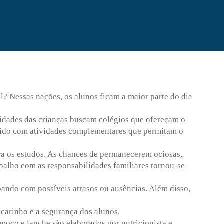
l? Nessas nações, os alunos ficam a maior parte do dia
sidades das crianças buscam colégios que ofereçam o
chido com atividades complementares que permitam o
ra os estudos. As chances de permanecerem ociosas,
abalho com as responsabilidades familiares tornou-se
pando com possíveis atrasos ou ausências. Além disso,
 carinho e a segurança dos alunos.
lmoço e lanche são elaborados por nutricionista e