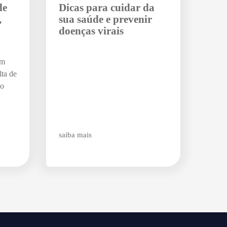
de
Dicas para cuidar da
,
sua saúde e prevenir
doenças virais
um
lta de
do
saiba mais