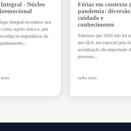
Agende uma visita
 Integral - Núcleo
Férias em contexto 
ioemocional
pandemia: diversão
cuidado e
égio Integral reconhece seu
conhecimento
 como sujeito único e, por
Sabemos que 2020 não foi 
 acredita na importância do
ano fácil, em especial pela fa
panhamento...
socialização tão importante 
processo...
Enviar E-mail
 mais
saiba mais