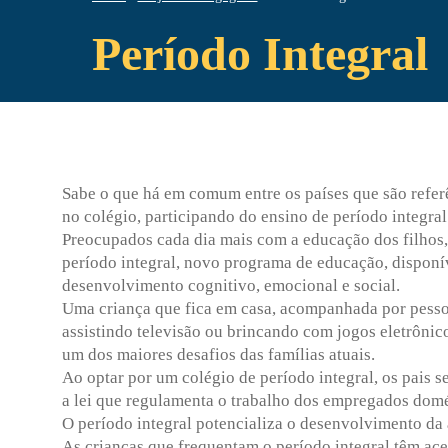
Período Integral
Sabe o que há em comum entre os países que são referê
no colégio, participando do ensino de período integral
Preocupados cada dia mais com a educação dos filhos,
período integral, novo programa de educação, dispon
desenvolvimento cognitivo, emocional e social.
Uma criança que fica em casa, acompanhada por pessoa
assistindo televisão ou brincando com jogos eletrônic
um dos maiores desafios das famílias atuais.
Ao optar por um colégio de período integral, os pais 
a lei que regulamenta o trabalho dos empregados domés
O período integral potencializa o desenvolvimento da 
As crianças que frequentam o período integral têm aces