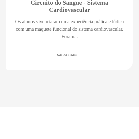
Circuito do Sangue - Sistema
Cardiovascular
Os alunos vivenciaram uma experiência prática e lúdica
com uma maquete funcional do sistema cardiovascular.
Foram...
saiba mais
Acontece
Mantenha-se atualizado das informações que rolam no Colégio